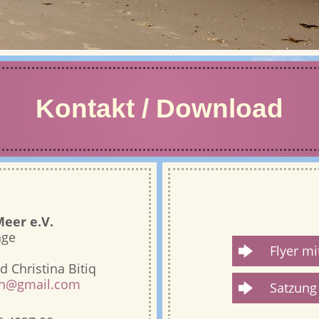
Kontakt / Download
eer e.V.
age
Flyer mi
 Christina Bitiq
den@gmail.com
Satzung