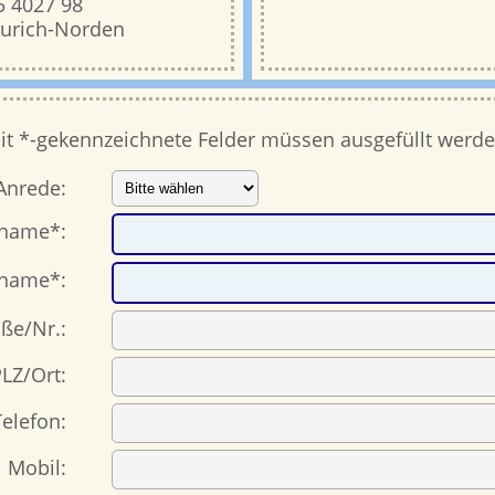
5 4027 98
urich-Norden
it *-gekennzeichnete Felder müssen ausgefüllt werde
Anrede:
name*:
name*:
aße/Nr.:
LZ/Ort:
Telefon:
Mobil: