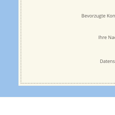
Bevorzugte Kont
Ihre Na
Datens